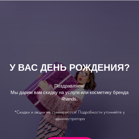
ДЕНЬ РОЖДЕНИЯ?
БОНУ
Поздравляем!
Н
идку на услуги или косметику бренда
Порекомендуйт
4hands.
которые мож
 не суммируются! Подробности уточняйте у
*Скидки и акции
администратора