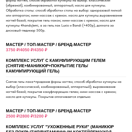
формы ногтям; способ обработки кутикулы на выбор: классический
(обрезной), комбинированный, аппаратный; масло для кутикулы.
Обработка стопы: способ обработки стопы на выбор: одноразовой пилкой
или аппаратом; мини-массаж с кремом. масло для кутикулы.выравнивание
ногтей базой; покрытие гель-лаком; мини-массаж с кремом; масло для
кутикулы 4hands/emi, а за гель лак Luxio и Bandi (+400р), доплата за
дисковый-педикюр 500р.
МАСТЕР / ТОП-МАСТЕР / БРЕНД-МАСТЕР
3750 ₽/4050 ₽/4350 ₽
КОМПЛЕКС УСЛУГ С КАМУФЛИРУЮЩИМ ГЕЛЕМ
(СНЯТИЕ+МАНИКЮР+ПОКРЫТИЕ ГЕЛЬ/
КАМУФЛИРУЮЩИЙ ГЕЛЬ)
Снятие гель-лака+придание формы ногтям; способ обработки кутикулы на
выбор (классический, комбинированный, аппаратный); выравнивание
ногтей базой; покрытие камуфлирующим гелем; мини-массаж с кремом;
масло для кутикулы. Покрытие оплачивается отдельно
МАСТЕР / ТОП-МАСТЕР / БРЕНД-МАСТЕР
2500 ₽/2800 ₽/3200 ₽
КОМПЛЕКС УСЛУГ "УХОЖЕННЫЕ РУКИ" (МАНИКЮР