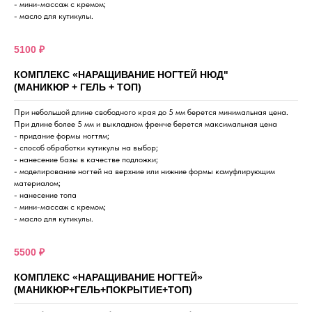
- мини-массаж с кремом;
- масло для кутикулы.
5100 ₽
КОМПЛЕКС «НАРАЩИВАНИЕ НОГТЕЙ НЮД"
(МАНИКЮР + ГЕЛЬ + ТОП)
При небольшой длине свободного края до 5 мм берется минимальная цена.
При длине более 5 мм и выкладном френче берется максимальная цена
- придание формы ногтям;
- способ обработки кутикулы на выбор;
- нанесение базы в качестве подложки;
- моделирование ногтей на верхние или нижние формы камуфлирующим
материалом;
- нанесение топа
- мини-массаж с кремом;
- масло для кутикулы.
5500 ₽
КОМПЛЕКС «НАРАЩИВАНИЕ НОГТЕЙ»
(МАНИКЮР+ГЕЛЬ+ПОКРЫТИЕ+ТОП)