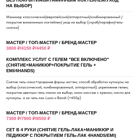
БЕЗ ПОКРЫТИЯ/ВИТАМИННЫМ КОКТЕЙЛЕМ/УХОД
НА ВЫБОР)
Маникюр классический/европейский/аппаратный/комбинированный /
покрытие винаминным коктейлем/ уход на выбор (скраб/парафин/гель-
скатка)
МАСТЕР / ТОП-МАСТЕР / БРЕНД-МАСТЕР
3800 ₽/4150 ₽/4450 ₽
КОМПЛЕКС УСЛУГ С ГЕЛЕМ "ВСЕ ВКЛЮЧЕНО"
(СНЯТИЕ+МАНИКЮР+ПОКРЫТИЕ ГЕЛЬ +
EMI/4HANDS)
Снятие гель-лака+придание формы ногтям; способ обработки кутикулы на
выбор (классический, комбинированный, аппаратный); укрепление гелем;
покрытие цветным гель-лаком на выбор; мини-массаж с кремом; масло для
кутикулы. а за гель лак Luxio и Bandi (+400р)
МАСТЕР / ТОП-МАСТЕР / БРЕНД-МАСТЕР
7300 ₽/7900 ₽/8550 ₽
СЕТ В 4 РУКИ (СНЯТИЕ ГЕЛЬ-ЛАКА+МАНИКЮР И
ПЕДИКЮР С ПОКРЫТИЕМ ГЕЛЬ-ЛАК 4HANDS/EMI)