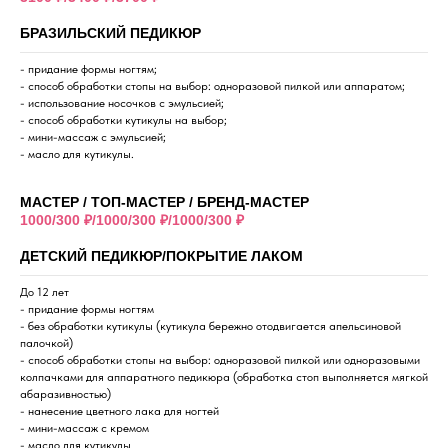
БРАЗИЛЬСКИЙ ПЕДИКЮР
- придание формы ногтям;
- способ обработки стопы на выбор: одноразовой пилкой или аппаратом;
- использование носочков с эмульсией;
- способ обработки кутикулы на выбор;
- мини-массаж с эмульсией;
- масло для кутикулы.
МАСТЕР / ТОП-МАСТЕР / БРЕНД-МАСТЕР
1000/300 ₽/1000/300 ₽/1000/300 ₽
ДЕТСКИЙ ПЕДИКЮР/ПОКРЫТИЕ ЛАКОМ
До 12 лет
- придание формы ногтям
- без обработки кутикулы (кутикула бережно отодвигается апельсиновой
палочкой)
- способ обработки стопы на выбор: одноразовой пилкой или одноразовыми
колпачками для аппаратного педикюра (обработка стоп выполняется мягкой
абаразивностью)
- нанесение цветного лака для ногтей
- мини-массаж с кремом
- масло для кутикулы