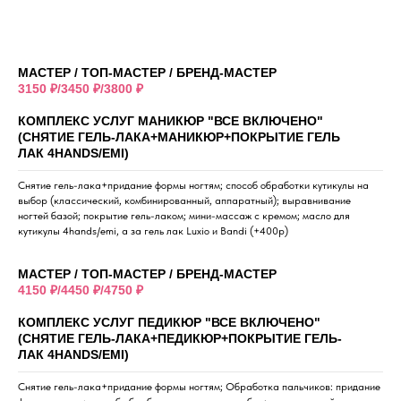
МАСТЕР / ТОП-МАСТЕР / БРЕНД-МАСТЕР
3150 ₽/3450 ₽/3800 ₽
КОМПЛЕКС УСЛУГ МАНИКЮР "ВСЕ ВКЛЮЧЕНО"
(СНЯТИЕ ГЕЛЬ-ЛАКА+МАНИКЮР+ПОКРЫТИЕ ГЕЛЬ
ЛАК 4HANDS/EMI)
Снятие гель-лака+придание формы ногтям; способ обработки кутикулы на
выбор (классический, комбинированный, аппаратный); выравнивание
ногтей базой; покрытие гель-лаком; мини-массаж с кремом; масло для
кутикулы 4hands/emi, а за гель лак Luxio и Bandi (+400р)
МАСТЕР / ТОП-МАСТЕР / БРЕНД-МАСТЕР
4150 ₽/4450 ₽/4750 ₽
КОМПЛЕКС УСЛУГ ПЕДИКЮР "ВСЕ ВКЛЮЧЕНО"
(СНЯТИЕ ГЕЛЬ-ЛАКА+ПЕДИКЮР+ПОКРЫТИЕ ГЕЛЬ-
ЛАК 4HANDS/EMI)
Снятие гель-лака+придание формы ногтям; Обработка пальчиков: придание