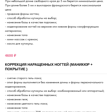
При небольшой длине свободного края до 5 мм берется минимальная цена.
При длине более 5 мм и выкладном французского берется максимальная
цена
- придание формы ногтям;
- способ обработки кутикулы на выбор;
- нанесение базы в качестве подложки;
- моделирование ногтей на верхние или нижние формы камуфлирующим
материалом;
- нанесение топа
- мини-массаж с кремом;
- масло для кутикулы.
4600 ₽
КОРРЕКЦИЯ НАРАЩЕННЫХ НОГТЕЙ (МАНИКЮР +
ПОКРЫТИЕ )
- снятие старого гель-лака;
- опил формы выполняется без изменения длины и формы первоначального
моделирования;
- способ обработки кутикулы на выбор: комбинированный или аппаратный;
- нанесение базы в качестве подложки;
- нанесение геля;
- нанесение цветного гель-лака;
- нанесение топа