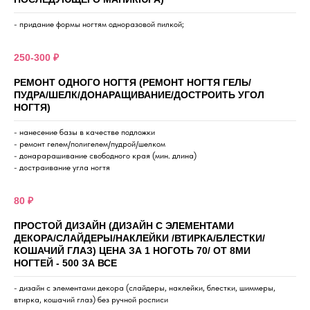
- придание формы ногтям одноразовой пилкой;
250-300 ₽
РЕМОНТ ОДНОГО НОГТЯ (РЕМОНТ НОГТЯ ГЕЛЬ/
ПУДРА/ШЕЛК/ДОНАРАЩИВАНИЕ/ДОСТРОИТЬ УГОЛ
НОГТЯ)
- нанесение базы в качестве подложки
- ремонт гелем/полигелем/пудрой/шелком
- донарарашивание свободного края (мин. длина)
- достраивание угла ногтя
80 ₽
ПРОСТОЙ ДИЗАЙН (ДИЗАЙН С ЭЛЕМЕНТАМИ
ДЕКОРА/СЛАЙДЕРЫ/НАКЛЕЙКИ /ВТИРКА/БЛЕСТКИ/
КОШАЧИЙ ГЛАЗ) ЦЕНА ЗА 1 НОГОТЬ 70/ ОТ 8МИ
НОГТЕЙ - 500 ЗА ВСЕ
- дизайн с элементами декора (слайдеры, наклейки, блестки, шиммеры,
втирка, кошачий глаз) без ручной росписи