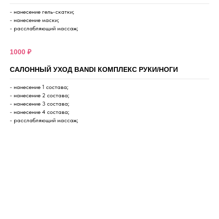
- нанесение гель-скатки;
- нанесение маски;
- расслабляющий массаж;
1000 ₽
САЛОННЫЙ УХОД BANDI КОМПЛЕКС РУКИ/НОГИ
- нанесение 1 состава;
- нанесение 2 состава;
- нанесение 3 состава;
- нанесение 4 состава;
- расслабляющий массаж;