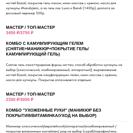
ногтей базой; покрытие гель-лаком; мини-массаж с кремом; масло для
кутикулы 4hands/emi, а за гель лак Luxio и Bandi (+400р), доплата за
дисковый педикюр 500р.
МАСТЕР / ТОП-МАСТЕР
3450 ₽/3750 ₽
КОМБО С КАМУФЛИРУЮЩИМ ГЕЛЕМ
(СНЯТИЕ+МАНИКЮР+ПОКРЫТИЕ ГЕЛЬ/
КАМУФЛИРУЮЩИЙ ГЕЛЬ)
Снятие гель-лака+придание формы ногтям; способ обработки кутикулы на
выбор (классический, комбинированный, аппаратный); выравнивание
ногтей базой; покрытие камуфлирующим гелем; мини-массаж с кремом;
масло для кутикулы. Покрытие оплачивается отдельно
МАСТЕР / ТОП-МАСТЕР
2350 ₽/3050 ₽
КОМБО "УХОЖЕННЫЕ РУКИ" (МАНИКЮР БЕЗ
ПОКРЫТИЯ/ВИТАМИНКА/УХОД НА ВЫБОР)
Маникюр классический/европейский/аппаратный/комбинированный /
покрытие винаминным коктейлем/ уход на выбор (скраб/парафин/гель-