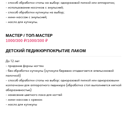
- способ обработки стопы на выбор: одноразовой пилкой или аппаратом;
- использование носочков с эмульсией;
- способ обработки кутикулы на выбор;
- мини-массаж с эмульсией;
- масло для кутикулы.
МАСТЕР / ТОП-МАСТЕР
1000/300 ₽/1000/300 ₽
ДЕТСКИЙ ПЕДИКЮР/ПОКРЫТИЕ ЛАКОМ
До 12 лет
- придание формы ногтям
- без обработки кутикулы (кутикула бережно отодвигается апельсиновой
палочкой)
- способ обработки стопы на выбор: одноразовой пилкой или одноразовыми
колпачками для аппаратного педикюра (обработка стоп выполняется мягкой
абаразивностью)
- нанесение цветного лака для ногтей
- мини-массаж с кремом
- масло для кутикулы