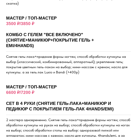
скатка)
МАСТЕР / ТОП-МАСТЕР
3500 ₽/3850 ₽
КОМБО С ГЕЛЕМ "ВСЕ ВКЛЮЧЕНО"
(СНЯТИЕ+МАНИКЮР+ПОКРЫТИЕ ГЕЛЬ +
EMI/4HANDS)
Снятие гель-лака+придание формы ногтям; способ обработки кутикулы на
выбор (классический, комбинированный, аппаратный); укрепление гель;
покрытие цветным гель-лаком на выбор; мини-массаж с кремом; масло для
кутикулы. а за гель лак Luxio и Bandi (+400р)
МАСТЕР / ТОП-МАСТЕР
6600 ₽/7200 ₽
СЕТ В 4 РУКИ (СНЯТИЕ ГЕЛЬ-ЛАКА+МАНИКЮР И
ПЕДИКЮР С ПОКРЫТИЕМ ГЕЛЬ-ЛАК 4HANDS/EMI)
2 мастера одновременно. Снятие гель-лака+придание формы ногтям; способ
обработки кутикулы на руках на выбор; способ обработки кутикулы на ногах
на выбор; способ обработки стопы на выбор: одноразовой пилкой или
аппаратом; мини-массаж с кремом; масло для кутикулы. 4hands/emi, а за