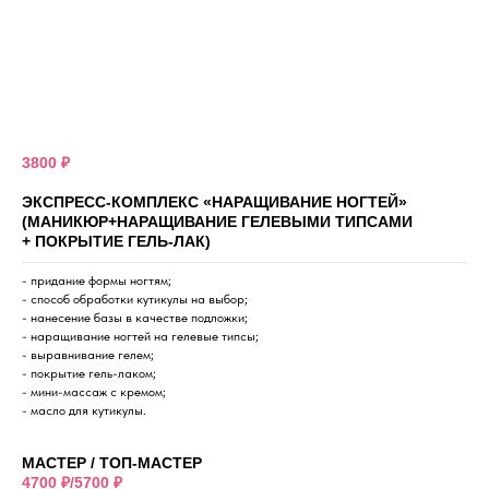
3800 ₽
ЭКСПРЕСС-КОМПЛЕКС «НАРАЩИВАНИЕ НОГТЕЙ»
(МАНИКЮР+НАРАЩИВАНИЕ ГЕЛЕВЫМИ ТИПСАМИ
+ ПОКРЫТИЕ ГЕЛЬ-ЛАК)
- придание формы ногтям;
- способ обработки кутикулы на выбор;
- нанесение базы в качестве подложки;
- наращивание ногтей на гелевые типсы;
- выравнивание гелем;
- покрытие гель-лаком;
- мини-массаж с кремом;
- масло для кутикулы.
МАСТЕР / ТОП-МАСТЕР
4700 ₽/5700 ₽