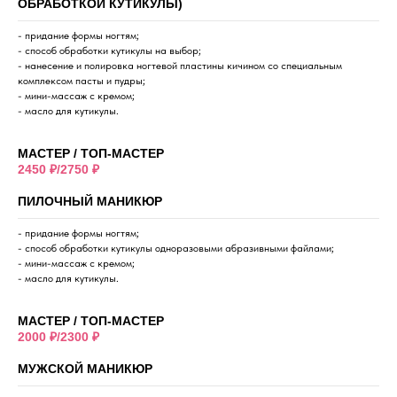
ОБРАБОТКОЙ КУТИКУЛЫ)
- придание формы ногтям;
- способ обработки кутикулы на выбор;
- нанесение и полировка ногтевой пластины кичином со специальным
комплексом пасты и пудры;
- мини-массаж с кремом;
- масло для кутикулы.
МАСТЕР / ТОП-МАСТЕР
2450 ₽/2750 ₽
ПИЛОЧНЫЙ МАНИКЮР
- придание формы ногтям;
- способ обработки кутикулы одноразовыми абразивными файлами;
- мини-массаж с кремом;
- масло для кутикулы.
МАСТЕР / ТОП-МАСТЕР
2000 ₽/2300 ₽
МУЖСКОЙ МАНИКЮР