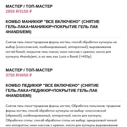
МАСТЕР / ТОП-МАСТЕР
2850 ₽/3150 ₽
КОМБО МАНИКЮР "ВСЕ ВКЛЮЧЕНО" (СНЯТИЕ
ГЕЛЬ-ЛАКА+МАНИКЮР+ПОКРЫТИЕ ГЕЛЬ ЛАК
4HANDS/EMI)
Снятие гель-лака+придание формы ногтям; способ обработки кутикулы на
выбор (классический, комбинированный, аппаратный); выравнивание
ногтей базой; покрытие гель-лаком; мини-массаж с кремом; масло для
кутикулы 4hands/emi, а за гель лак Luxio и Bandi (+400р)
МАСТЕР / ТОП-МАСТЕР
3750 ₽/4050 ₽
КОМБО ПЕДИКЮР "ВСЕ ВКЛЮЧЕНО" (СНЯТИЕ
ГЕЛЬ-ЛАКА+ПЕДИКЮР+ПОКРЫТИЕ ГЕЛЬ-ЛАК
4HANDS/EMI)
Снятие гель-лака+придание формы ногтям; Обработка пальчиков: придание
формы ногтям; способ обработки кутикулы на выбор: классический
(обрезной), комбинированный, аппаратный; масло для кутикулы.
Обработка стопы: способ обработки стопы на выбор: одноразовой пилкой
или аппаратом; мини-массаж с кремом. масло для кутикулы.выравнивание