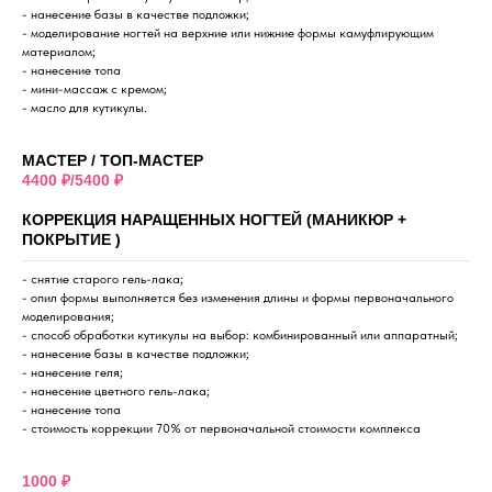
- нанесение базы в качестве подложки;
- моделирование ногтей на верхние или нижние формы камуфлирующим
материалом;
- нанесение топа
- мини-массаж с кремом;
- масло для кутикулы.
МАСТЕР / ТОП-МАСТЕР
4400 ₽/5400 ₽
КОРРЕКЦИЯ НАРАЩЕННЫХ НОГТЕЙ (МАНИКЮР +
ПОКРЫТИЕ )
- снятие старого гель-лака;
- опил формы выполняется без изменения длины и формы первоначального
моделирования;
- способ обработки кутикулы на выбор: комбинированный или аппаратный;
- нанесение базы в качестве подложки;
- нанесение геля;
- нанесение цветного гель-лака;
- нанесение топа
- стоимость коррекции 70% от первоначальной стоимости комплекса
1000 ₽