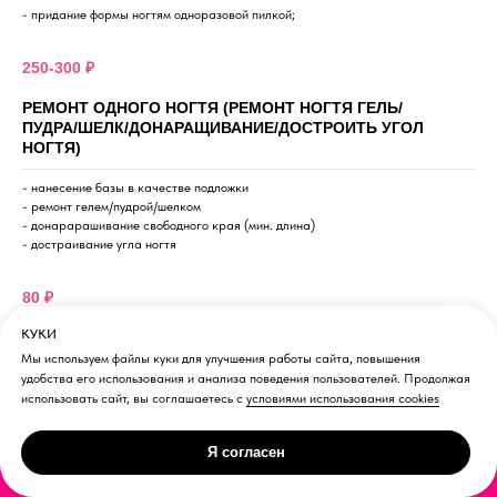
- придание формы ногтям одноразовой пилкой;
250-300 ₽
РЕМОНТ ОДНОГО НОГТЯ (РЕМОНТ НОГТЯ ГЕЛЬ/
ПУДРА/ШЕЛК/ДОНАРАЩИВАНИЕ/ДОСТРОИТЬ УГОЛ
НОГТЯ)
- нанесение базы в качестве подложки
- ремонт гелем/пудрой/шелком
- донарарашивание свободного края (мин. длина)
- достраивание угла ногтя
80 ₽
КУКИ
ПРОСТОЙ ДИЗАЙН (ДИЗАЙН С ЭЛЕМЕНТАМИ
ДЕКОРА/СЛАЙДЕРЫ/НАКЛЕЙКИ /ВТИРКА/ГЛИТТЕР/
Мы используем файлы куки для улучшения работы сайта, повышения
КОШАЧИЙ ГЛАЗ) ЦЕНА ЗА 1 НОГОТЬ 70/ ОТ 8МИ
удобства его использования и анализа поведения пользователей. Продолжая
НОГТЕЙ - 500 ЗА ВСЕ
использовать сайт, вы соглашаетесь с
условиями использования cookies
- дизайн с элементами декора (слайдеры, наклейки, глиттеры, шиммеры,
Я согласен
втирка, кошачий глаз) без ручной росписи
ЗАПИСЬ ОНЛАЙН